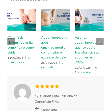
Abdominoplastia
Valor da
Abdominoplastia
tia:
após
abdominoplastia:
após a gravidez:
como
emagrecimento:
quanto custa
quando ela é
como tratar o
transformar seu
indicada e por que
excesso de pele
abdômen em
pode ser
0
2026?
importante
28/04/2026
|
0
Comentário
10/03/2026
|
0
12/02/2026
|
0
Comentário
Comentário
by: Claudia Eliza Feliciana da
Conceição Silva
6 anos ago