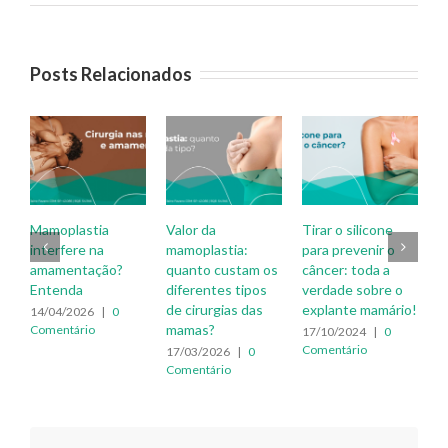
Posts Relacionados
Valor da
Tirar o silicone
Melhore sua
mamoplastia:
para prevenir o
autoestima: sinta-
quanto custam os
câncer: toda a
se bem com seu
diferentes tipos
verdade sobre o
corpo
de cirurgias das
explante mamário!
26/09/2024
|
0
mamas?
Comentário
17/10/2024
|
0
Comentário
17/03/2026
|
0
Comentário